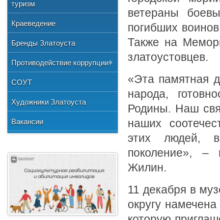
Общественные организации
туризм
и отдыха
№3"
Фото
ветераны боевы
Учетная политика
Нормативно-правовая база
Центр хозяйственного
Союз художников России
"Детская школа искусств №1"
Краеведение
погибших воинов
Видео
обслуживания
Национальные культурные
"Детская школа искусств №2"
Также на Мемор
Бренды Златоуста
центры
"Детская школа искусств №3"
златоустовцев.
Литературное объединение
Противодействие коррупции
"Мартен"
Городской методический совет
«Эта памятная д
Документы
СОУТ
Профсоюзная организация
народа, готовн
Сведения о доходах
Художники Златоуста
Родины. Наш свя
Методические рекомендации
Вакансии
наших соотечес
Формы документов
этих людей, 
поколение», – 
Жилин.
11 декабря в му
округу намечена
которую приглаш