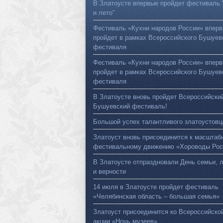
В Златоусте впервые пройдет фестиваль 
и лето"
Фестиваль «Кухни народов России» впер
пройдет в рамках Всероссийского Бушуев
фестиваля
Фестиваль «Кухни народов России» впер
пройдет в рамках Всероссийского Бушуев
фестиваля
В Златоусте вновь пройдет Всероссийски
Бушуевский фестиваль!
Большой успех талантливого златоустовц
Златоуст вновь присоединится к масштаб
фестивальному движению «Хороводы Рос
В Златоусте отпраздновали День семьи, 
и верности
14 июля в Златоусте пройдет фестиваль
«Челябинская область – большая семья»
Златоуст присоединится ко Всероссийско
акции «Ночь музеев»