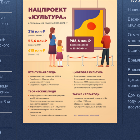
"Вкус
Нацио
вые
Весен
ского
библи
Отмет
вые
модел
ского
Всей 
Время
й
Внима
а!
Детск
меняе
ному
сии»
Дом к
году 
любви
досуг
й