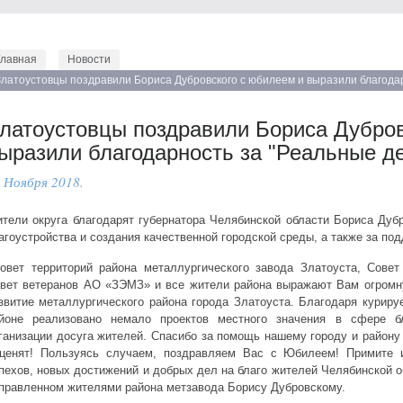
Главная
Новости
Златоустовцы поздравили Бориса Дубровского с юбилеем и выразили благодар
латоустовцы поздравили Бориса Дубров
ыразили благодарность за "Реальные д
 Ноября 2018.
тели округа благодарят губернатора Челябинской области Бориса Дуб
агоустройства и создания качественной городской среды, а также за по
овет территорий района металлургического завода Златоуста, Сове
вет ветеранов АО «ЗЭМЗ» и все жители района выражают Вам огромн
звитие металлургического района города Златоуста. Благодаря курир
йоне реализовано немало проектов местного значения в сфере б
ганизации досуга жителей. Спасибо за помощь нашему городу и району 
ценят! Пользуясь случаем, поздравляем Вас с Юбилеем! Примите и
пехов, новых достижений и добрых дел на благо жителей Челябинской об
правленном жителями района метзавода Борису Дубровскому.