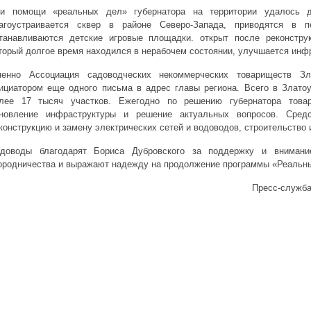
и помощи «реальных дел» губернатора на территории удалось д
агоустраивается сквер в районе Северо-Запада, приводятся в п
танавливаются детские игровые площадки. открыт после реконстру
торый долгое время находился в нерабочем состоянии, улучшается инф
енно Ассоциация садоводческих некоммерческих товариществ Зла
ициатором еще одного письма в адрес главы региона. Всего в Златоу
лее 17 тысяч участков. Ежегодно по решению губернатора това
новление инфраструктуры и решение актуальных вопросов. Средс
конструкцию и замену электрических сетей и водоводов, строительство 
доводы благодарят Бориса Дубровского за поддержку и внимани
ородничества и выражают надежду на продолжение программы «Реальн
Пресс-служба