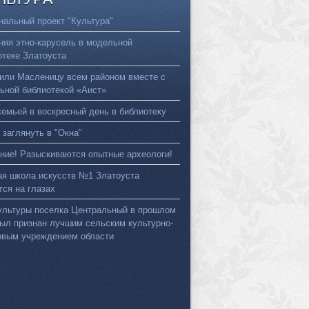
нальный проект "Культура"
няя этно-карусель в модельной
отеке Златоуста
или Масленицу всем районом вместе с
ьной библиотекой «Аист»
семьей в воскресный день в библиотеку
 заглянуть в "Окна"
ние! Разыскиваются опытные археологи!
ая школа искусств №1 Златоуста
тся на глазах
ультуры поселка Центральный в прошлом
был признан лучшим сельским культурно-
овым учреждением области