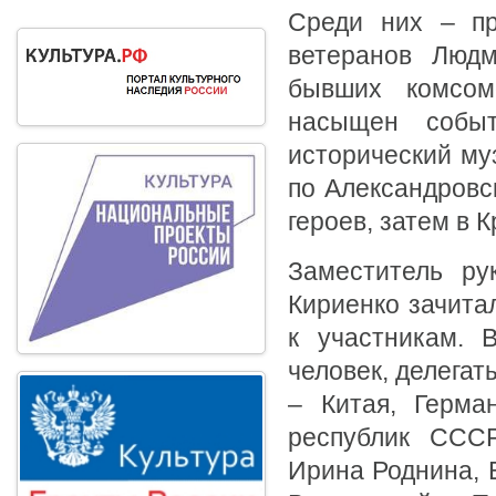
Среди них – пре
ветеранов Людм
бывших комсом
насыщен событ
исторический муз
по Александровс
героев, затем в 
Заместитель ру
Кириенко зачита
к участникам. 
человек, делегаты
– Китая, Герма
республик СССР
Ирина Роднина, В