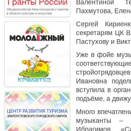
Валентиной Т
Пахмутова, Елен
Сергей Кириен
секретарям ЦК В
Пастухову и Вик
Уже в фойе музы
соответству
стройотрядовце
Ивановна подел
вступила в орган
подъёме, а движ
Много впечатлен
музыканты – 
Ибрагимов, «