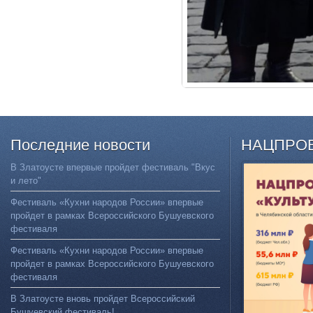
Последние
новости
НАЦПРО
В Златоусте впервые пройдет фестиваль "Вкус
и лето"
Фестиваль «Кухни народов России» впервые
пройдет в рамках Всероссийского Бушуевского
фестиваля
Фестиваль «Кухни народов России» впервые
пройдет в рамках Всероссийского Бушуевского
фестиваля
В Златоусте вновь пройдет Всероссийский
Бушуевский фестиваль!