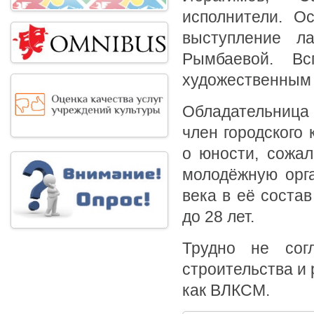
исполнители. О
выступление л
Рымбаевой. В
художественным 
Обладательница 
член городского
о юности, сожал
молодёжную орга
века в её соста
до 28 лет.
Трудно не сог
строительства и
как ВЛКСМ.