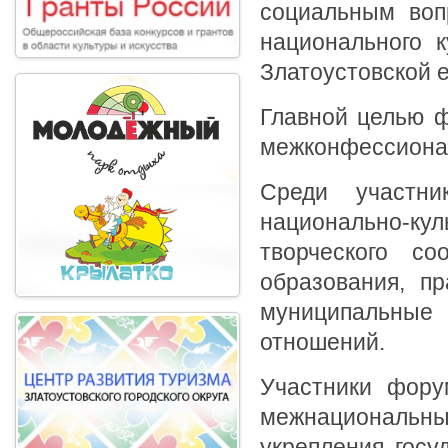
социальным воп
национального к
Златоустовской 
Главной целью 
межконфессионал
Среди участни
национально-ку
творческого со
образования, пр
муниципальные
отношений.
Участники фору
межнациональ
укрепления госу