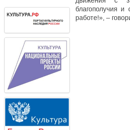
движения с з
благополучия и 
работе!», – гово