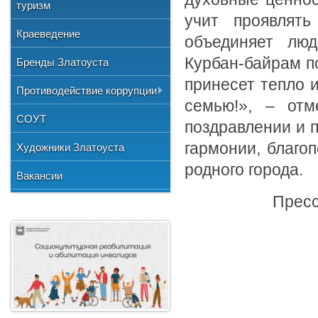
Общественные организации
туризм
и отдыха
№3"
Фото
учит проявлять
Учетная политика
Нормативно-правовая база
Центр хозяйственного
Союз художников России
"Детская школа искусств №1"
Краеведение
Видео
объединяет люд
обслуживания
Национальные культурные
"Детская школа искусств №2"
Курбан-байрам п
Бренды Златоуста
центры
"Детская школа искусств №3"
принесет тепло 
Литературное объединение
Противодействие коррупции
"Мартен"
Городской методический совет
семью!», – отм
Документы
СОУТ
Профсоюзная организация
поздравлении и 
Сведения о доходах
гармонии, благоп
Художники Златоуста
Методические рекомендации
родного города.
Вакансии
Формы документов
Пресс