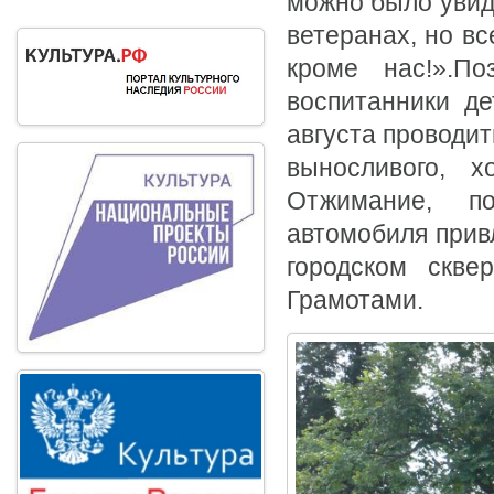
можно было увид
ветеранах, но вс
кроме нас!».По
воспитанники де
августа проводит
выносливого, х
Отжимание, по
автомобиля привл
городском скве
Грамотами.