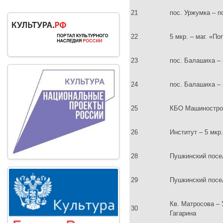
21
пос. Уржумка – п
22
5 мкр. – маг. «П
23
пос. Балашиха – 
24
пос. Балашиха – 
25
КБО Машиностроит
26
Институт – 5 мкр
28
Пушкинский посел
29
Пушкинский посело
Кв. Матросова – 
30
Гагарина