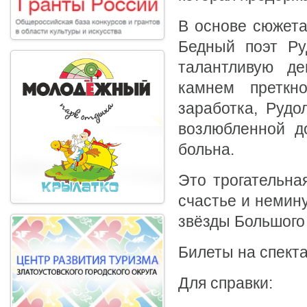
В основе сюжет
Бедный поэт Ру
талантливую де
камнем преткн
заработка, Рудо
возлюбленной д
больна.
Это трогательна
счастье и немин
звёзды Большого 
Билеты на спекта
Для справки: