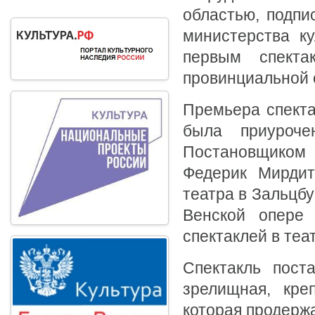
областью, подпи
министерства ку
первым спекта
провинциальной 
Премьера спекта
была приуроч
Постановщиком
Федерик Мирдит
театра в Зальцбу
Венской опере
спектаклей в теа
Спектакль пост
зрелищная, кре
которая продержа