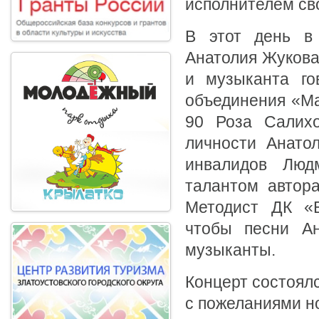
исполнителем св
В этот день в
Анатолия Жукова.
и музыканта гов
объединения «М
90 Роза Салихо
личности Анатол
инвалидов Люд
талантом автора
Методист ДК «Б
чтобы песни Ан
музыканты.
Концерт состоялс
с пожеланиями н