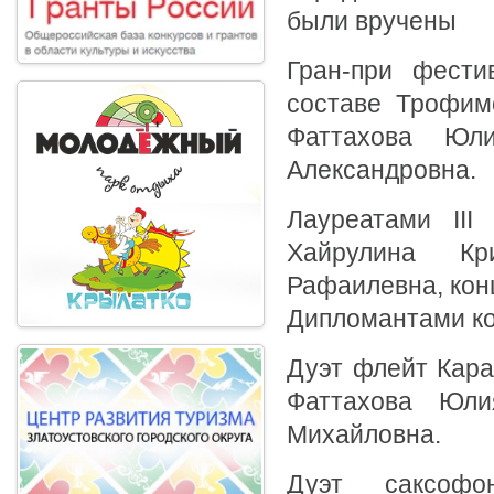
были вручены
Гран-при фести
составе Трофим
Фаттахова Юл
Александровна.
Лауреатами III
Хайрулина Кр
Рафаилевна, кон
Дипломантами ко
Дуэт флейт Кара
Фаттахова Юли
Михайловна.
Дуэт саксофо