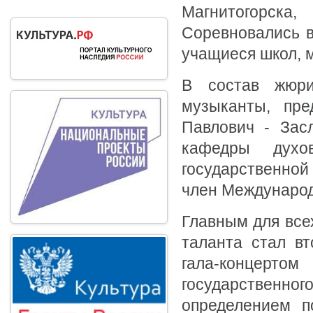
Магнитогорска
Соревновались в
учащиеся школ, 
В состав жюри
музыканты, пре
Павлович - Зас
кафедры духо
государственной 
член Международ
Главным для всех
таланта стал в
гала-концерт
государственно
определением п