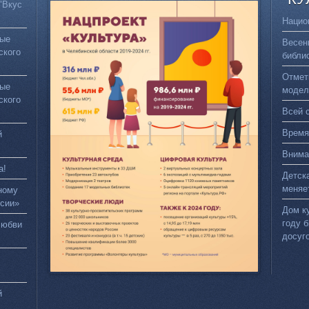
"Вкус
Нацио
вые
Весен
ского
библи
Отмет
вые
модел
ского
Всей 
Время
й
Внима
а!
Детск
меняе
ному
сии»
Дом к
году 
любви
досуг
й