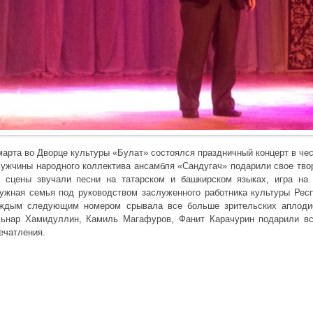
марта во Дворце культуры «Булат» состоялся праздничный концерт в че
мужчины народного коллектива ансамбля «Сандугач» подарили свое тво
 сцены звучали песни на татарском и башкирском языках, игра на
ужная семья под руководством заслуженного работника культуры Рес
ждым следующим номером срывала все больше зрительских аплодис
ьнар Хамидуллин, Камиль Магафуров, Фанит Карачурин подарили вс
ечатления.