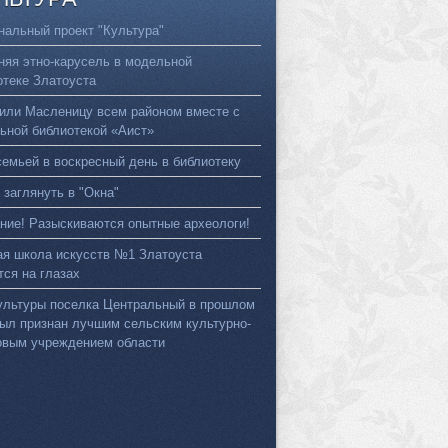
нальный проект "Культура"
няя этно-карусель в модельной
отеке Златоуста
или Масленицу всем районом вместе с
ьной библиотекой «Аист»
семьей в воскресный день в библиотеку
 заглянуть в "Окна"
ние! Разыскиваются опытные археологи!
ая школа искусств №1 Златоуста
тся на глазах
ультуры поселка Центральный в прошлом
был признан лучшим сельским культурно-
овым учреждением области