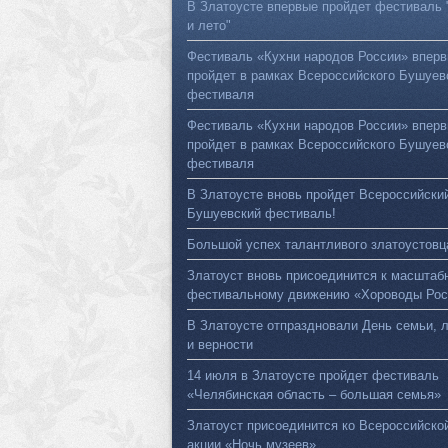
В Златоусте впервые пройдет фестиваль 
и лето"
Фестиваль «Кухни народов России» впер
пройдет в рамках Всероссийского Бушуев
фестиваля
Фестиваль «Кухни народов России» впер
пройдет в рамках Всероссийского Бушуев
фестиваля
В Златоусте вновь пройдет Всероссийски
Бушуевский фестиваль!
Большой успех талантливого златоустовц
Златоуст вновь присоединится к масштаб
фестивальному движению «Хороводы Рос
В Златоусте отпраздновали День семьи, 
и верности
14 июля в Златоусте пройдет фестиваль
«Челябинская область – большая семья»
Златоуст присоединится ко Всероссийско
акции «Ночь музеев»