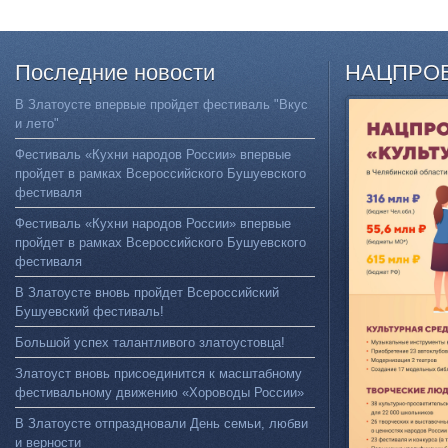
Последние
новости
НАЦПРО
В Златоусте впервые пройдет фестиваль "Вкус
и лето"
Фестиваль «Кухни народов России» впервые
пройдет в рамках Всероссийского Бушуевского
фестиваля
Фестиваль «Кухни народов России» впервые
пройдет в рамках Всероссийского Бушуевского
фестиваля
В Златоусте вновь пройдет Всероссийский
Бушуевский фестиваль!
Большой успех талантливого златоустовца!
Златоуст вновь присоединится к масштабному
фестивальному движению «Хороводы России»
В Златоусте отпраздновали День семьи, любви
и верности