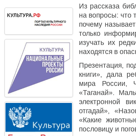
Из рассказа биб
на вопросы: что т
почему называетс
только информи
изучать их редк
находятся в опасн
Презентация, по
книги», дала ре
мира России, Ч
«Таганай». Мал
электронной ви
отгадай», «Наз
«Какие животны
пословицу и пого