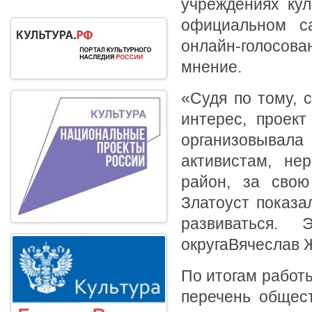
учреждениях кул
официальном са
онлайн-голосова
мнение.
«Судя по тому, 
интерес, проек
организовывала
активистам, не
район, за свою
Златоуст показал
развиваться.
округаВячеслав 
По итогам работ
перечень общест