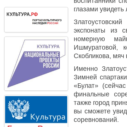
воспитанники сп
глазами увидеть
Златоустовски
экспонаты из с
номерную майк
Ишмуратовой, к
Скобликова, мяч
Именно Златоус
Зимней спартаки
«Булат» (сейча
финальные соре
также город прин
вы сможете увид
соревнований.