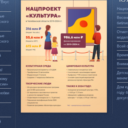
"Вкус
Нацио
вые
Весен
ского
библи
Отмет
вые
модел
ского
Всей 
Время
й
Внима
а!
Детск
меняе
ному
сии»
Дом к
году 
любви
досуг
й