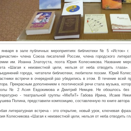
 января в зале публичных мероприятиях библиотеки № 5 «Исток» г. 
ричастие» члена Союза писателей России, члена городского литера
емии им. Иоанна Златоуста, поэта Юрия Колесникова. Название мер
эта «Шагая к неизвестной цели, нельзя от неба отводить глаза».
ъединений города, читатели библиотеки, любители поэзии. Юрий Колес
астники встречи в очередной раз убедились в этом. В течение всей п
тора. Прекрасным дополнением к поэтической речи стала музыка, кот
олы № 2 Асия Евдокимова и Дмитрий Немцев. Не обошлось без 
тературно - театральной группы «МиЛиТ» Габова Ирина, Исаев Ник
ушева Полина, представили композицию, составленную по книге автора
бая литературная встреча - это открытие, новый урок, ключевая фра
ия Колесникова «Шагая к неизвестной цели, нельзя от неба отводить гл