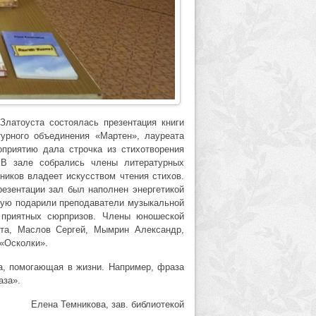
Златоуста состоялась презентация книги
турного объединения «Мартен», лауреата
оприятию дала строчка из стихотворения
 В зале собрались члены литературных
ников владеет искусством чтения стихов.
резентации зал был наполнен энергетикой
орую подарили преподаватели музыкальной
приятных сюрпризов. Члены юношеской
ита, Маслов Сергей, Мымрин Александр,
 «Осколки».
за, помогающая в жизни. Например, фраза
аза».
Елена Темникова, зав. библиотекой