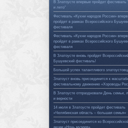
В Златоусте впервые пройдет фестиваль 
и лето"
Фестиваль «Кухни народов России» впер
пройдет в рамках Всероссийского Бушуев
фестиваля
Фестиваль «Кухни народов России» впер
пройдет в рамках Всероссийского Бушуев
фестиваля
В Златоусте вновь пройдет Всероссийски
Бушуевский фестиваль!
Большой успех талантливого златоустовц
Златоуст вновь присоединится к масштаб
фестивальному движению «Хороводы Рос
В Златоусте отпраздновали День семьи, 
и верности
14 июля в Златоусте пройдет фестиваль
«Челябинская область – большая семья»
Златоуст присоединится ко Всероссийско
акции «Ночь музеев»