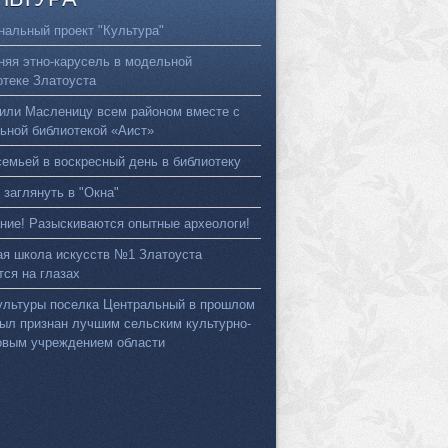
нальный проект "Культура"
няя этно-карусель в модельной
отеке Златоуста
или Масленицу всем районом вместе с
ьной библиотекой «Аист»
семьей в воскресный день в библиотеку
 заглянуть в "Окна"
ние! Разыскиваются опытные археологи!
ая школа искусств №1 Златоуста
тся на глазах
ультуры поселка Центральный в прошлом
был признан лучшим сельским культурно-
овым учреждением области