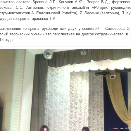
таристов составе Бровина Л.Г., Кануков А.Ю., Зверев В.Д., фортепиа
юкова, С.С. Антропов, скрипичного ансамбля «Рондо», руководит
струменталистов А. Евдокимовой (флейта), Я. Басенко (валторна), П. Ку
дущая концерта Тарасенко Т.М.
заключение концерта, руководители двух управлений – Соловьева О
плый творческий обмен - это перспектива на долгое сотрудничество, и
18 года.