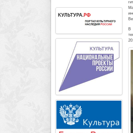
ги
Ма
ин
Ве
В 
те
20