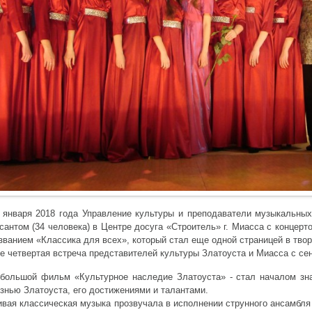
 января 2018 года Управление культуры и преподаватели музыкальны
сантом (34 человека) в Центре досуга «Строитель» г. Миасса с концерт
званием «Классика для всех», который стал еще одной страницей в тво
е четвертая встреча представителей культуры Златоуста и Миасса с сен
большой фильм «Культурное наследие Златоуста» - стал началом зна
знью Златоуста, его достижениями и талантами.
вая классическая музыка прозвучала в исполнении струнного ансамбля 