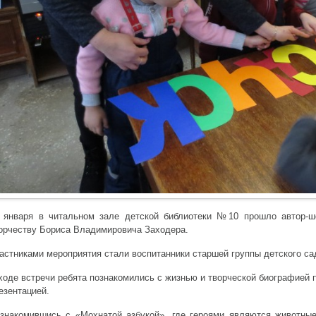
 января в читальном зале детской библиотеки №10 прошло автор-ш
орчеству Бориса Владимировича Заходера.
астниками мероприятия стали воспитанники старшей группы детского с
ходе встречи ребята познакомились с жизнью и творческой биографией 
езентацией.
знакомившись с «Мохнатой азбукой», где героями являются животны