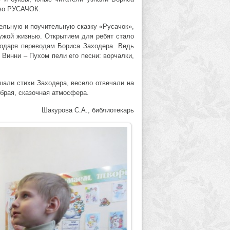
ово РУСАЧОК.
ельную и поучительную сказку «Русачок»,
чужой жизнью. Открытием для ребят стало
годаря переводам Бориса Заходера. Ведь
Винни – Пухом пели его песни: ворчалки,
шали стихи Заходера, весело отвечали на
обрая, сказочная атмосфера.
Шакурова С.А., библиотекарь