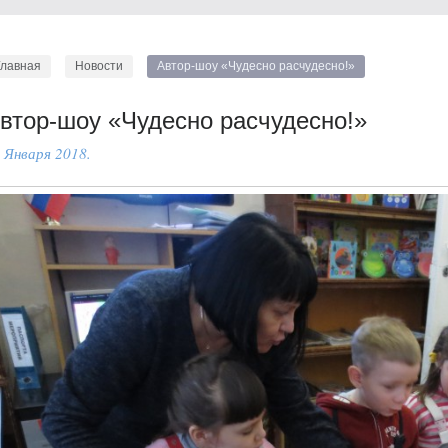
Главная
Новости
Автор-шоу «Чудесно расчудесно!»
втор-шоу «Чудесно расчудесно!»
 Января 2018.