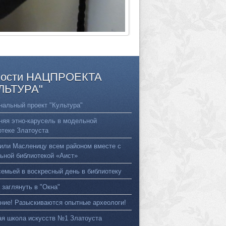
ости
НАЦПРОЕКТА
ЛЬТУРА"
нальный проект "Культура"
няя этно-карусель в модельной
отеке Златоуста
или Масленицу всем районом вместе с
ьной библиотекой «Аист»
семьей в воскресный день в библиотеку
 заглянуть в "Окна"
ние! Разыскиваются опытные археологи!
ая школа искусств №1 Златоуста