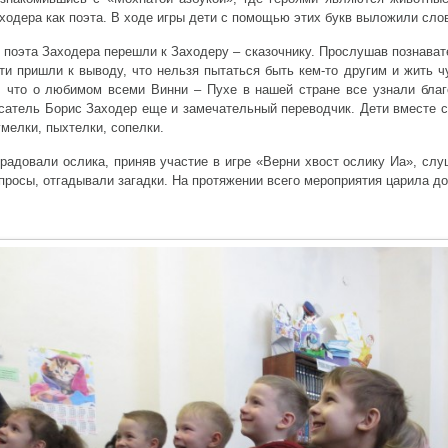
ходера как поэта. В ходе игры дети с помощью этих букв выложили сл
 поэта Заходера перешли к Заходеру – сказочнику. Прослушав познават
ти пришли к выводу, что нельзя пытаться быть кем-то другим и жить 
, что о любимом всеми Винни – Пухе в нашей стране все узнали бла
сатель Борис Заходер еще и замечательный переводчик. Дети вместе с 
мелки, пыхтелки, сопелки.
радовали ослика, приняв участие в игре «Верни хвост ослику Иа», слу
просы, отгадывали загадки. На протяжении всего мероприятия царила д