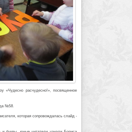
оу «Чудесно расчудесно!», посвященное
ада №58.
писателя, которая сопровождалась слайд -
е и буквы, юные читатели узнали Бориса