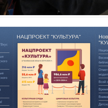
НАЦПРОЕКТ
"КУЛЬТУРА"
Нов
"КУ
"Вкус
Нацио
вые
Весен
ского
библи
Отмет
вые
модел
ского
Всей 
Время
й
Внима
а!
Детск