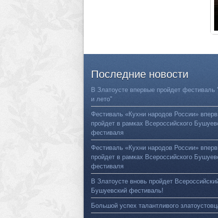
Последние
новости
В Златоусте впервые пройдет фестиваль 
и лето"
Фестиваль «Кухни народов России» впер
пройдет в рамках Всероссийского Бушуев
фестиваля
Фестиваль «Кухни народов России» впер
пройдет в рамках Всероссийского Бушуев
фестиваля
В Златоусте вновь пройдет Всероссийски
Бушуевский фестиваль!
Большой успех талантливого златоустовц