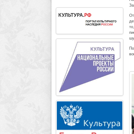
За
От
де
то
пи
шу
По
во