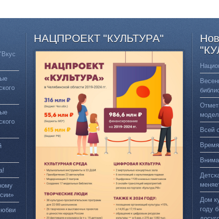
НАЦПРОЕКТ
"КУЛЬТУРА"
Нов
"КУ
"Вкус
Нацио
вые
Весен
ского
библи
Отмет
вые
модел
ского
Всей 
Время
й
Внима
а!
Детск
меняе
ному
сии»
Дом к
году 
любви
досуг