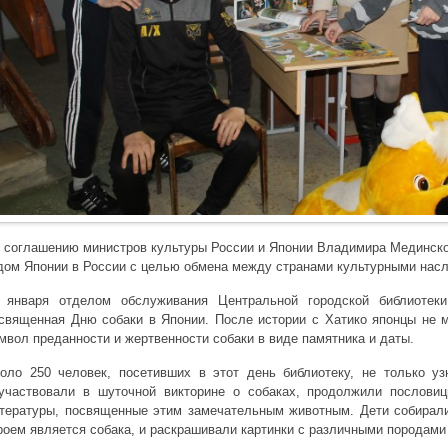
 соглашению министров культуры России и Японии Владимира Мединско
дом Японии в России с целью обмена между странами культурными нас
 января отделом обслуживания Центральной городской библиотек
священная Дню собаки в Японии. После истории с Хатико японцы не м
мвол преданности и жертвенности собаки в виде памятника и даты.
оло 250 человек, посетивших в этот день библиотеку, не только уз
участвовали в шуточной викторине о собаках, продолжили пословиц
тературы, посвященные этим замечательным животным. Дети собирал
роем является собака, и раскрашивали картинки с различными породами