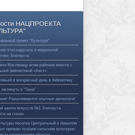
ости
НАЦПРОЕКТА
ЛЬТУРА"
нальный проект "Культура"
няя этно-карусель в модельной
отеке Златоуста
или Масленицу всем районом вместе с
ьной библиотекой «Аист»
семьей в воскресный день в библиотеку
 заглянуть в "Окна"
ние! Разыскиваются опытные археологи!
ая школа искусств №1 Златоуста
тся на глазах
ультуры поселка Центральный в прошлом
был признан лучшим сельским культурно-
овым учреждением области