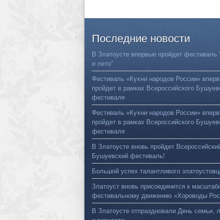
Последние
новости
В Златоусте впервые пройдет фестиваль 
и лето"
Фестиваль «Кухни народов России» впер
пройдет в рамках Всероссийского Бушуев
фестиваля
Фестиваль «Кухни народов России» впер
пройдет в рамках Всероссийского Бушуев
фестиваля
В Златоусте вновь пройдет Всероссийски
Бушуевский фестиваль!
Большой успех талантливого златоустовц
Златоуст вновь присоединится к масштаб
фестивальному движению «Хороводы Рос
В Златоусте отпраздновали День семьи, 