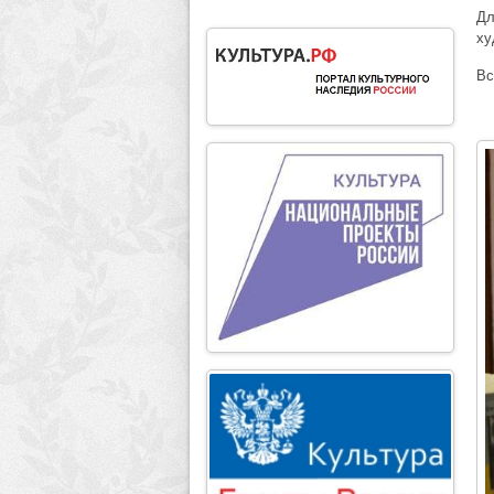
Дл
ху
Вс