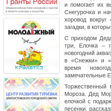
и помогает их в
Снегурочка и на
хоровод вокруг 
загадки, в котор
С приходом Деда
три, Елочка – 
новогодний аква
в «Снежки» и «
время нового
замечательные Е
Торжественный 
Мороза. Дед Мор
елочкой с подар
песенки, расска