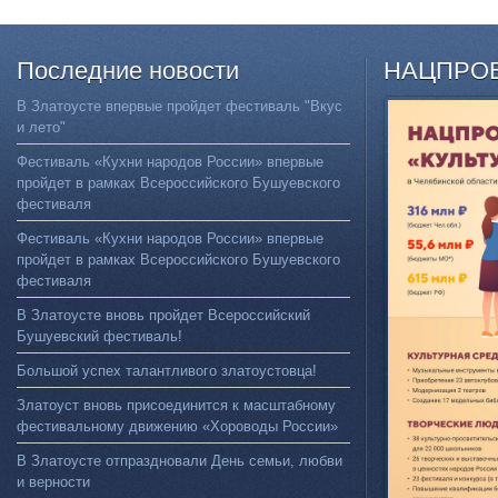
Последние
новости
НАЦПРО
В Златоусте впервые пройдет фестиваль "Вкус
и лето"
Фестиваль «Кухни народов России» впервые
пройдет в рамках Всероссийского Бушуевского
фестиваля
Фестиваль «Кухни народов России» впервые
пройдет в рамках Всероссийского Бушуевского
фестиваля
В Златоусте вновь пройдет Всероссийский
Бушуевский фестиваль!
Большой успех талантливого златоустовца!
Златоуст вновь присоединится к масштабному
фестивальному движению «Хороводы России»
В Златоусте отпраздновали День семьи, любви
и верности