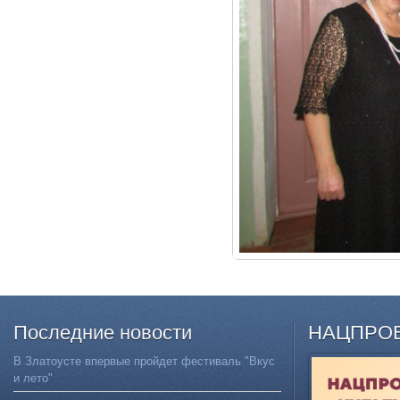
Последние
новости
НАЦПРО
В Златоусте впервые пройдет фестиваль "Вкус
и лето"