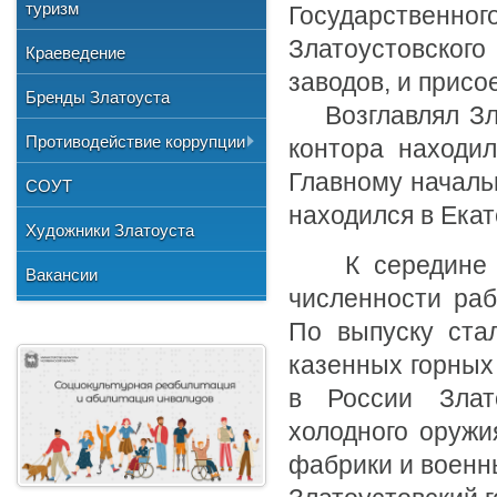
Общественные организации
туризм
и отдыха
Государственн
№3"
Фото
Учетная политика
Нормативно-правовая база
Центр хозяйственного
Союз художников России
Златоустовского 
"Детская школа искусств №1"
Краеведение
Видео
обслуживания
Национальные культурные
заводов, и присо
"Детская школа искусств №2"
Бренды Златоуста
центры
Возглавлял Злат
"Детская школа искусств №3"
Литературное объединение
Противодействие коррупции
контора находил
"Мартен"
Городской методический совет
Главному началь
Документы
СОУТ
Профсоюзная организация
находился в Екат
Сведения о доходах
Художники Златоуста
Методические рекомендации
К середине XIX
Вакансии
численности раб
Формы документов
По выпуску ста
казенных горных 
в России Злат
холодного оружи
фабрики и военн