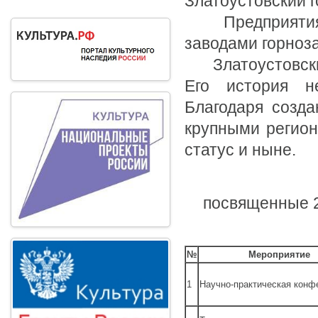
Златоустовский г
Предприятия о
заводами горно
Златоустовский
Его история н
Благодаря созда
крупными регион
статус и ныне.
посвященные 2
№
Мероприятие
1
Научно-практическая конф