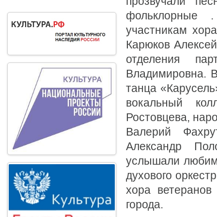
прозвучали пес
фольклорные .
участникам хора
Карюков Алексей
отделения па
Владимировна. В
танца «Карусель
вокальный колл
Ростовцева, наро
Валерий Фахру
Александр Пол
услышали любимы
духового оркест
хора ветеранов
города.