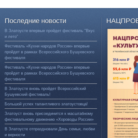
Последние
новости
НАЦПРО
В Златоусте впервые пройдет фестиваль "Вкус
и лето"
Фестиваль «Кухни народов России» впервые
пройдет в рамках Всероссийского Бушуевского
фестиваля
Фестиваль «Кухни народов России» впервые
пройдет в рамках Всероссийского Бушуевского
фестиваля
В Златоусте вновь пройдет Всероссийский
Бушуевский фестиваль!
Большой успех талантливого златоустовца!
Златоуст вновь присоединится к масштабному
фестивальному движению «Хороводы России»
В Златоусте отпраздновали День семьи, любви
и верности