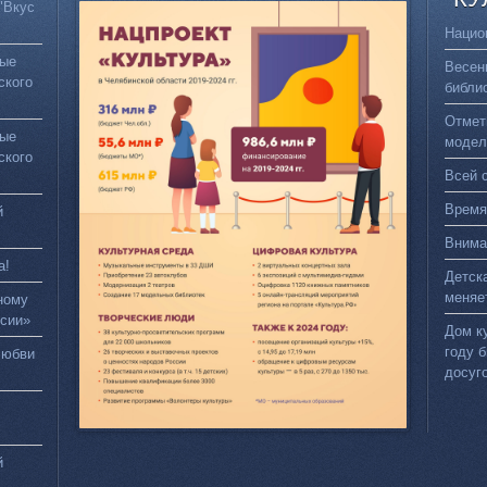
"Вкус
Нацио
вые
Весен
ского
библи
Отмет
вые
модел
ского
Всей 
Время
й
Внима
а!
Детск
меняе
ному
сии»
Дом к
году 
любви
досуг
й