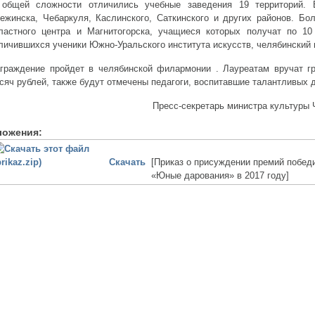
общей сложности отличились учебные заведения 19 территорий.
ежинска, Чебаркуля, Каслинского, Саткинского и других районов. Б
ластного центра и Магнитогорска, учащиеся которых получат по 1
личившихся ученики Южно-Уральского института искусств, челябинский шк
граждение пройдет в челябинской филармонии . Лауреатам вручат г
сяч рублей, также будут отмечены педагоги, воспитавшие талантливых д
Пресс-секретарь министра культуры
ложения:
Скачать
[Приказ о присуждении премий побед
«Юные дарования» в 2017 году]