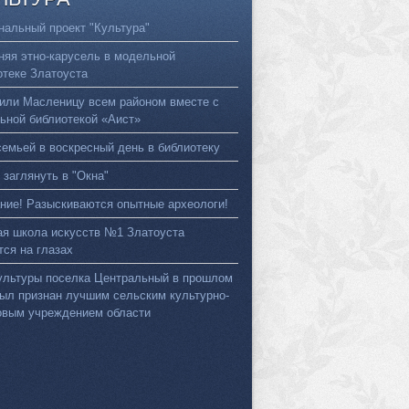
нальный проект "Культура"
няя этно-карусель в модельной
отеке Златоуста
или Масленицу всем районом вместе с
ьной библиотекой «Аист»
семьей в воскресный день в библиотеку
 заглянуть в "Окна"
ние! Разыскиваются опытные археологи!
ая школа искусств №1 Златоуста
тся на глазах
ультуры поселка Центральный в прошлом
был признан лучшим сельским культурно-
овым учреждением области