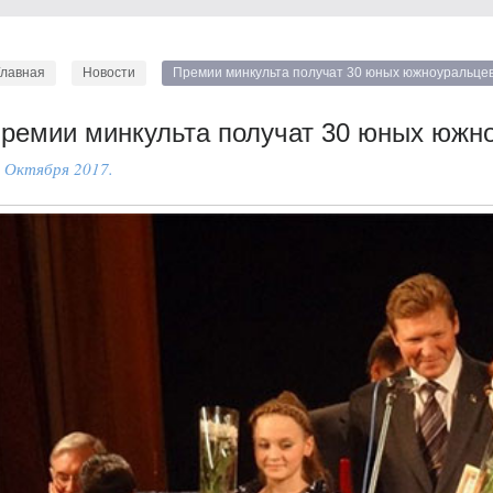
Главная
Новости
Премии минкульта получат 30 юных южноуральце
ремии минкульта получат 30 юных южн
 Октября 2017.