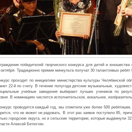
граждение победителей творческого конкурса для детей и юношества
 октября. Традиционно премии минкульта получат 30 талантливых ребят
нкурс проходит по инициативе министерства культуры Челябинской обл
анет 22-й по счету. В течение полугода детские музыкальные, художес
ециальные учебные заведения выбирают лучших учеников по резуль
овня. В номинациях числится исполнительское, вокальное, изобразитель
онкурс проводится каждый год, мы отметили уже более 500 ребятишек,
рится, что не может не радовать. В этот раз заявок поступило 85, прич
лько городские округа, но и сельские территории, которые выдвинули 32
ласти Алексей Бетехтин.