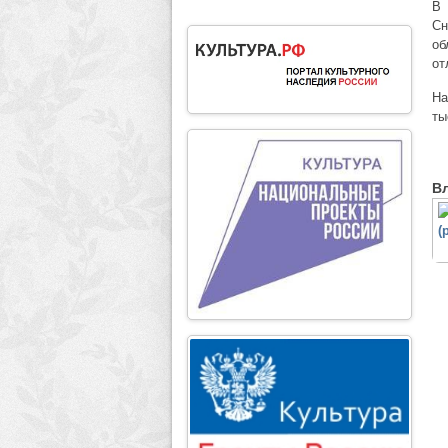
В 
Сн
об
от
На
ты
В