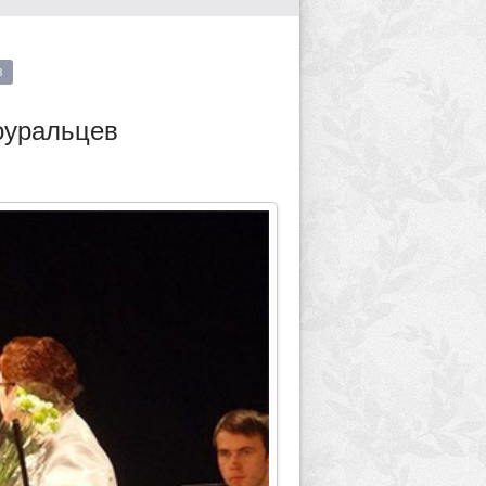
в
оуральцев