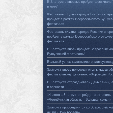
В Златоусте впервые пройдет фестиваль 
и лето"
Фестиваль «Кухни народов России» впер
пройдет в рамках Всероссийского Бушуев
фестиваля
Фестиваль «Кухни народов России» впер
пройдет в рамках Всероссийского Бушуев
фестиваля
В Златоусте вновь пройдет Всероссийски
Бушуевский фестиваль!
Большой успех талантливого златоустовц
Златоуст вновь присоединится к масштаб
фестивальному движению «Хороводы Рос
В Златоусте отпраздновали День семьи, 
и верности
14 июля в Златоусте пройдет фестиваль
«Челябинская область – большая семья»
Златоуст присоединится ко Всероссийско
акции «Ночь музеев»