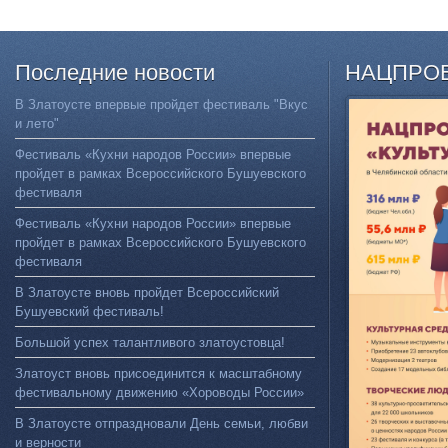
Последние
новости
НАЦПРО
В Златоусте впервые пройдет фестиваль "Вкус
и лето"
Фестиваль «Кухни народов России» впервые
пройдет в рамках Всероссийского Бушуевского
фестиваля
Фестиваль «Кухни народов России» впервые
пройдет в рамках Всероссийского Бушуевского
фестиваля
В Златоусте вновь пройдет Всероссийский
Бушуевский фестиваль!
Большой успех талантливого златоустовца!
Златоуст вновь присоединится к масштабному
фестивальному движению «Хороводы России»
В Златоусте отпраздновали День семьи, любви
и верности