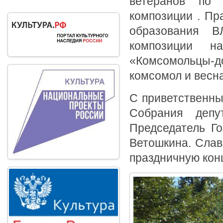
ветеранов по 
композиции . Пр
образования 
композиции н
«Комсомольцы-д
комсомол и весн
С приветственны
Собрания деп
Председатель Г
Ветошкина. Слав
праздничную кон