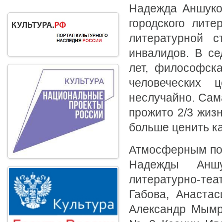
Надежда Аншуков
городского лите
литературной с
инвалидов. В се
лет, философск
человеческих 
неслучайно. Сам
прожито 2/3 жизн
больше ценить к
Атмосферным пог
Надежды Аншу
литературно-теа
Габова, Анаста
Александр Мымр