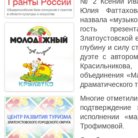
№ 2 Ксении Ива
Юлия Фаттахов
назвала «музыко
гость презен
Златоустовской 
глубину и силу 
дуэте с автором
Красильникова
объединения «Ма
драматического 
Многие отметили
подтверждение 
исполнении «ма
Трофимовой.