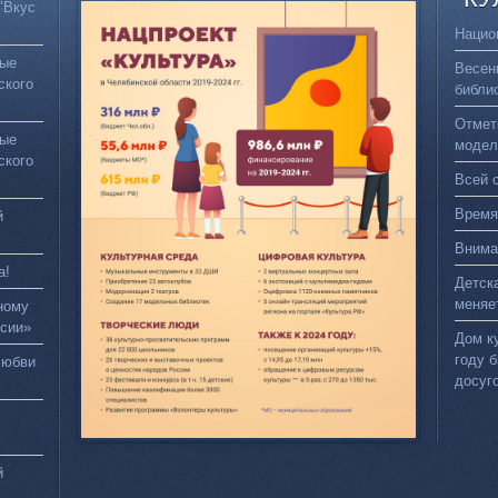
"Вкус
Нацио
вые
Весен
ского
библи
Отмет
вые
модел
ского
Всей 
Время
й
Внима
а!
Детск
меняе
ному
сии»
Дом к
году 
любви
досуг
й