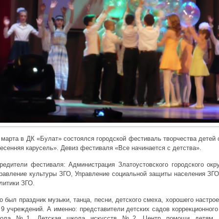
 марта в ДК «Булат» состоялся городской фестиваль творчества детей
есенняя карусель». Девиз фестиваля «Все начинается с детства».
редители фестиваля: Администрация Златоустовского городского окр
равление культуры ЗГО, Управление социальной защиты населения ЗГО
литики ЗГО.
о был праздник музыки, танца, песни, детского смеха, хорошего настрое
 9 учреждений. А именно: представители детских садов коррекционного
ола №1, Детская школа искусств №2, Центр помощи детям, о