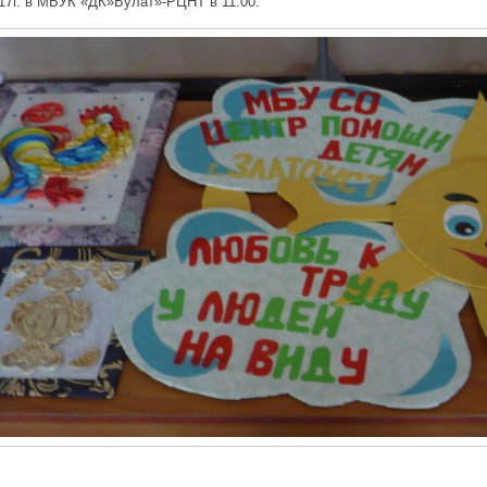
17г. в МБУК «ДК»Булат»-РЦНТ в 11.00.