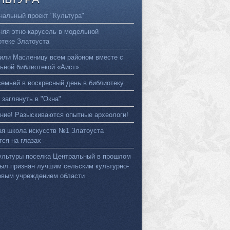
нальный проект "Культура"
няя этно-карусель в модельной
отеке Златоуста
или Масленицу всем районом вместе с
ьной библиотекой «Аист»
семьей в воскресный день в библиотеку
 заглянуть в "Окна"
ние! Разыскиваются опытные археологи!
ая школа искусств №1 Златоуста
тся на глазах
ультуры поселка Центральный в прошлом
был признан лучшим сельским культурно-
овым учреждением области