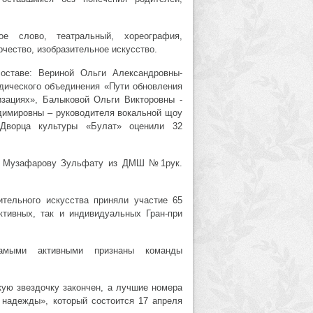
е слово, театральный, хореография,
чество, изобразительное искусство.
оставе: Вериной Ольги Александровны-
дического объединения «Пути обновления
изациях», Балыковой Ольги Викторовны -
имировны – руководителя вокальной щоу
Дворца культуры «Булат» оценили 32
 и Музафарову Зульфату из ДМШ №1рук.
зительного искусства приняли участие 65
ктивных, так и индивидуальных Гран-при
амыми активными признаны команды
кую звездочку закончен, а лучшие номера
 надежды», который состоится 17 апреля