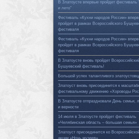
В Златоусте впервые пройдет фестиваль 
и лето"
Фестиваль «Кухни народов России» впер
пройдет в рамках Всероссийского Бушуев
фестиваля
Фестиваль «Кухни народов России» впер
пройдет в рамках Всероссийского Бушуев
фестиваля
В Златоусте вновь пройдет Всероссийски
Бушуевский фестиваль!
Большой успех талантливого златоустовц
Златоуст вновь присоединится к масштаб
фестивальному движению «Хороводы Рос
В Златоусте отпраздновали День семьи, 
и верности
14 июля в Златоусте пройдет фестиваль
«Челябинская область – большая семья»
Златоуст присоединится ко Всероссийско
акции «Ночь музеев»