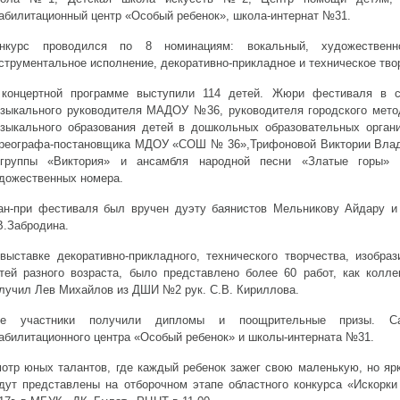
абилитационный центр «Особый ребенок», школа-интернат №31.
нкурс проводился по 8 номинациям: вокальный, художественно
струментальное исполнение, декоративно-прикладное и техническое твор
концертной программе выступили 114 детей. Жюри фестиваля в с
зыкального руководителя МАДОУ №36, руководителя городского мето
зыкального образования детей в дошкольных образовательных орган
реографа-постановщика МДОУ «СОШ № 36»,Трифоновой Виктории Влад
группы «Виктория» и ансамбля народной песни «Златые горы» 
дожественных номера.
ан-при фестиваля был вручен дуэту баянистов Мельникову Айдару
В.Забродина.
выставке декоративно-прикладного, технического творчества, изобра
тей разного возраста, было представлено более 60 работ, как колле
лучил Лев Михайлов из ДШИ №2 рук. С.В. Кириллова.
се участники получили дипломы и поощрительные призы. С
абилитационного центра «Особый ребенок» и школы-интерната №31.
отр юных талантов, где каждый ребенок зажег свою маленькую, но яр
дут представлены на отборочном этапе областного конкурса «Искорки