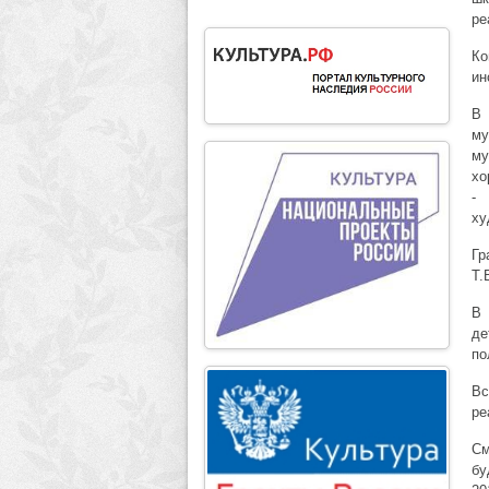
ре
Ко
ин
В 
му
му
хо
- 
ху
Гр
Т.
В 
де
по
В
ре
См
бу