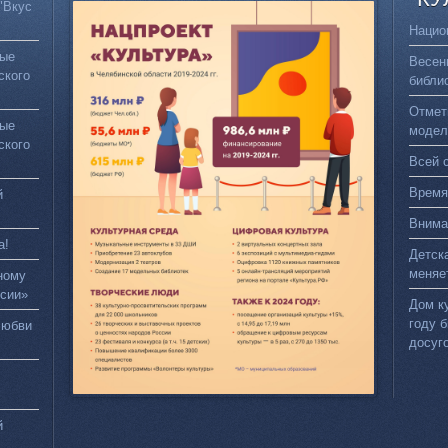
"Вкус
Нацио
вые
Весен
ского
библи
Отмет
вые
модел
ского
Всей 
Время
й
Внима
а!
Детск
меняе
ному
сии»
Дом к
году 
любви
досуг
й