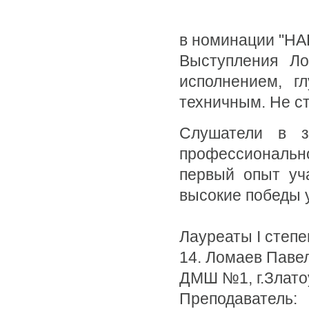
в номинации "
Выступления Ло
исполнением, г
техничным. Не с
Слушатели в з
профессионально
первый опыт уча
высокие победы у
Лауреаты I степе
14. Ломаев Паве
ДМШ №1, г.Злато
Преподаватель: