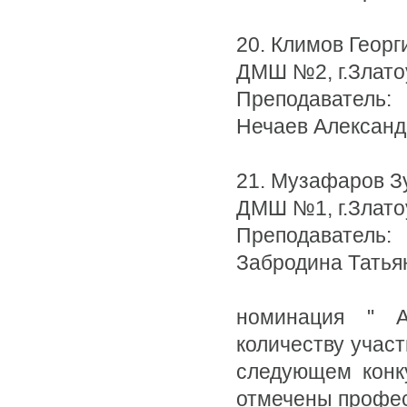
20. Климов Георг
ДМШ №2, г.Злато
Преподаватель:
Нечаев Александ
21. Музафаров З
ДМШ №1, г.Злато
Преподаватель:
Забродина Татья
номинация " 
количеству участ
следующем конку
отмечены профе