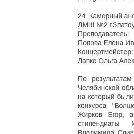
24. Камерный ан
ДМШ №2 г.Злато
Преподаватель:
Попова Елена И
Концертмейстер:
Лапко Ольга Але
По результатам
Челябинской обла
на который были
конкурса "Волш
Жирков Егор, а
стипендиаты М
Владимира Спива