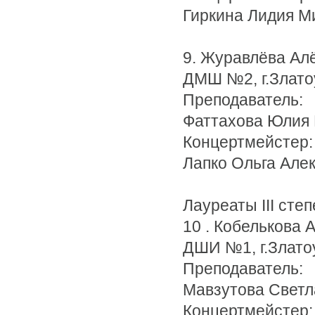
Гиркина Лидия М
9. Журавлёва Ал
ДМШ №2, г.Злато
Преподаватель:
Фаттахова Юлия
Концертмейстер:
Лапко Ольга Але
Лауреаты III степ
10 . Кобелькова 
ДШИ №1, г.Злато
Преподаватель:
Мавзутова Светл
Концертмейстер: