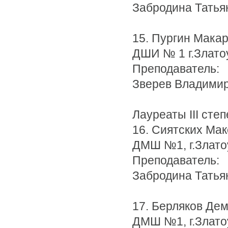
Забродина Татья
15. Пургин Мака
ДШИ № 1 г.Злато
Преподаватель:
Зверев Владими
Лауреаты III степ
16. Сиятских Ма
ДМШ №1, г.Злато
Преподаватель:
Забродина Татья
17. Берляков Де
ДМШ №1, г.Злато