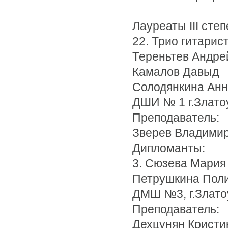
Лауреаты III степ
22. Трио гитарис
Тереньтев Андре
Камалов Давыд
Солодянкина Ан
ДШИ № 1 г.Злато
Преподаватель:
Зверев Владими
Дипломанты:
3. Сюзева Мария
Петрушкина Пол
ДМШ №3, г.Злато
Преподаватель:
Дехцунян Кристи