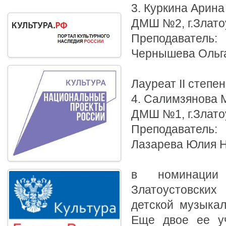
3. Куркина Арина
ДМШ №2, г.Злато
Преподаватель:
Чернышева Ольг
Лауреат II степе
4. Салимзянова 
ДМШ №1, г.Злато
Преподаватель:
Лазарева Юлия 
в номинаци
Златоустовских
детской музыка
Еще двое ее уч