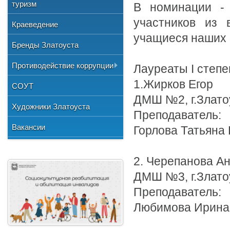
Общественные организации
туризм
и отдыха
В номинации -
№3"
Фото
Учетная политика
Нормативно-правовая база
Центр хозяйственного
Союз художников России
участников из 
"Детская школа искусств №1"
Краеведение
Видео
обслуживания
Национальные культурные
учащиеся наших 
"Детская школа искусств №2"
Бренды Златоуста
центры
"Детская школа искусств №3"
Литературное объединение
Противодействие коррупции
Лауреаты I степе
"Мартен"
Городской методический совет
1.Жирков Егор
Документы
СОУТ
Профсоюзная организация
ДМШ №2, г.Злато
Сведения о доходах
Художники Златоуста
Преподаватель:
Методические рекомендации
Вакансии
Горлова Татьяна
Формы документов
2. Черепанова А
ДМШ №3, г.Злато
Преподаватель:
Любимова Ирина