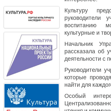
Культуру пред
руководители у
воспитанию м
культурные и тво
Начальник Упр
рассказала об у
деятельности с 
Руководители уч
которые провод
найти для каждо
Особый интер
Централизованн
чтения и коммун