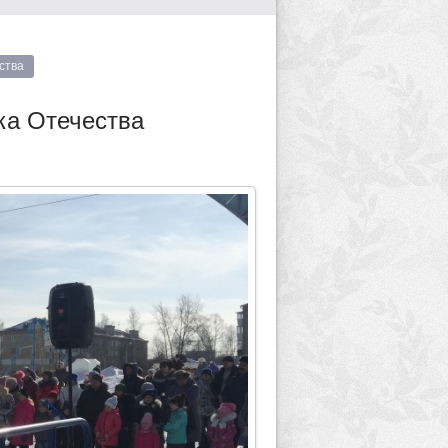
ства
ка Отечества