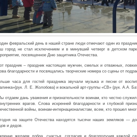
один февральский день в нашей стране люди отмечают один из праздни
ш город не стал исключением и в минувший четверг в детском парк
роприятие, посвященное Дню защитника Отечества.
от праздник – праздник настоящих мужчин, смелых и отважных, ловки
ова благодарности и посвящались творческие номера со сцены от подр
льше часа для гостей праздника звучали музыка и песни от воспит
алинка»(рук. Л. Е. Жолобова) и вокальной арт-группы «СВ» (рук. А.А. Ба
Мы отдаем дань уважения и признательности воинам, кто честно служил
внутренних врагов. Слова искренней благодарности и глубокой приз
ечественной войны, воинам-интернационалистам, всем, кто прошел мног
годня на защите Отечества находятся тысячи наших земляков — до
цов и дедов.
кренне желаем добра, счастья, согласия и благополучия каждой се