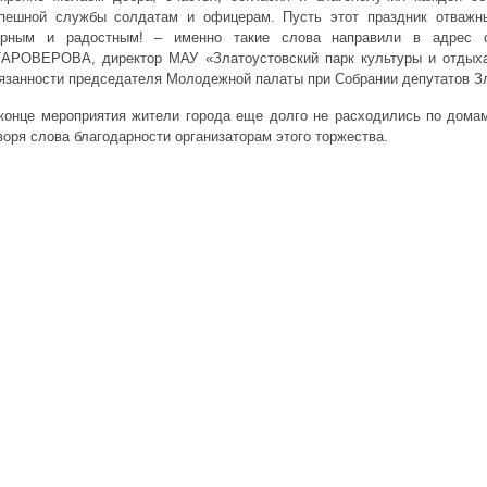
пешной службы солдатам и офицерам. Пусть этот праздник отважн
рным и радостным! – именно такие слова направили в адрес 
АРОВЕРОВА, директор МАУ «Златоустовский парк культуры и отдыха
язанности председателя Молодежной палаты при Собрании депутатов Зла
конце мероприятия жители города еще долго не расходились по домам
воря слова благодарности организаторам этого торжества.