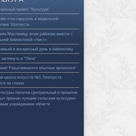
нальный проект "Культура"
няя этно-карусель в модельной
отеке Златоуста
или Масленицу всем районом вместе с
ьной библиотекой «Аист»
семьей в воскресный день в библиотеку
 заглянуть в "Окна"
ние! Разыскиваются опытные археологи!
ая школа искусств №1 Златоуста
тся на глазах
ультуры поселка Центральный в прошлом
был признан лучшим сельским культурно-
овым учреждением области