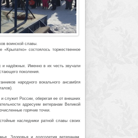
ков воинской славы.
е «Крылатко» состоялось торжественное
х и надёжных. Именно в их честь звучали
астающего поколения.
анников народного вокального ансамбля
талов).
 и служит России, оберегая ее от внешних
нательности адресуем ветеранам Великой
очисленные горячие точки.
стойные наследники ратной славы своих
мье. Здоровья и долголетия ветеранам,