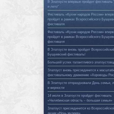
В Златоусте впервые пройдет фестиваль 
и лето"
Фестиваль «Кухни народов России» впер
пройдет в рамках Всероссийского Бушуев
фестиваля
Фестиваль «Кухни народов России» впер
пройдет в рамках Всероссийского Бушуев
фестиваля
В Златоусте вновь пройдет Всероссийски
Бушуевский фестиваль!
Большой успех талантливого златоустовц
Златоуст вновь присоединится к масштаб
фестивальному движению «Хороводы Рос
В Златоусте отпраздновали День семьи, 
и верности
14 июля в Златоусте пройдет фестиваль
«Челябинская область – большая семья»
Златоуст присоединится ко Всероссийско
акции «Ночь музеев»