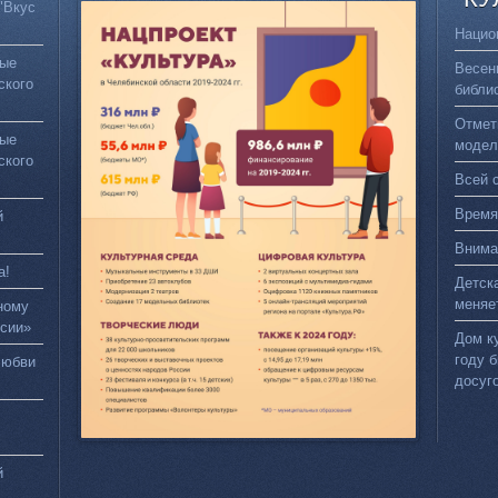
"Вкус
Нацио
вые
Весен
ского
библи
Отмет
вые
модел
ского
Всей 
Время
й
Внима
а!
Детск
меняе
ному
сии»
Дом к
году 
любви
досуг
й