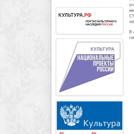
ус
ми
СТ
об
В 
го