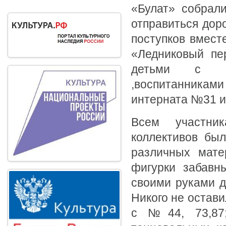
«Булат» собрали
отправиться дор
поступков вмест
«Ледниковый пе
детьми с ог
,воспитанника
интерната №31 и
Всем участни
коллективов бы
различных матер
фигурки забавн
своими руками д
Никого не остав
с №44, 73,87;