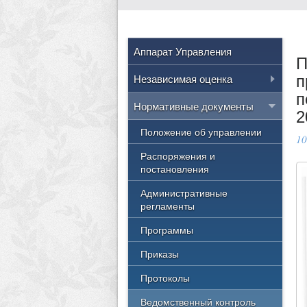
Аппарат Управления
П
Независимая оценка
п
п
Нормативные правовые акты
Нормативные документы
2
РФ
Положение об управлении
10
Приказы Министерства
культуры России
Распоряжения и
постановления
Приказы Министерства
культуры Челябинской области
Административные
регламенты
Приказы Управления культуры
Программы
Результаты
Приказы
Протоколы
Ведомственный контроль