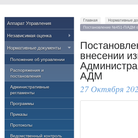
Главная
Нормативные до
Аппарат Управления
Постановление №451-П/АДМ от 
Независимая оценка
№ 423-П/АДМ
Постановлен
Нормативные правовые акты
Нормативные документы
РФ
внесении и
Положение об управлении
Администрац
Приказы Министерства
культуры России
Распоряжения и
АДМ
постановления
Приказы Министерства
культуры Челябинской области
27 Октября 202
Административные
регламенты
Приказы Управления культуры
Программы
Результаты
Приказы
Протоколы
Ведомственный контроль