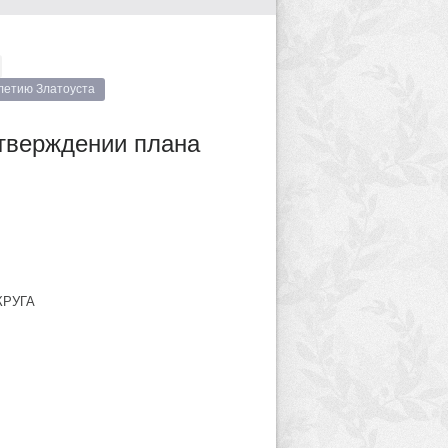
-летию Златоуста
утверждении плана
КРУГА