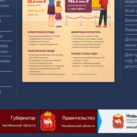
модел
ского
Всей 
Время
й
Внима
а!
Детск
меняе
ному
сии»
Дом к
году 
любви
досуг
й