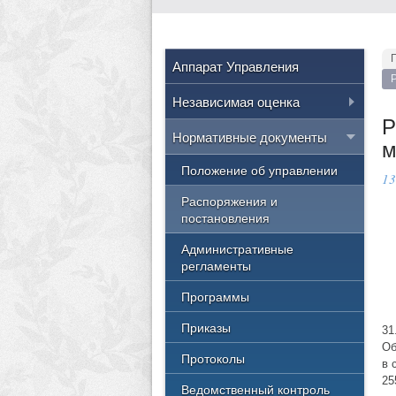
Аппарат Управления
Независимая оценка
Р
Нормативные правовые акты
Нормативные документы
м
РФ
Положение об управлении
13
Приказы Министерства
культуры России
Распоряжения и
постановления
Приказы Министерства
культуры Челябинской области
Административные
регламенты
Приказы Управления культуры
Программы
Результаты
Приказы
31
Об
Протоколы
в 
25
Ведомственный контроль