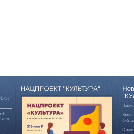
НАЦПРОЕКТ
"КУЛЬТУРА"
Нов
"КУ
"Вкус
Нацио
вые
Весен
ского
библи
Отмет
вые