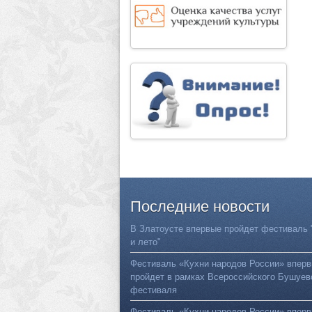
Последние
новости
В Златоусте впервые пройдет фестиваль 
и лето"
Фестиваль «Кухни народов России» впер
пройдет в рамках Всероссийского Бушуев
фестиваля
Фестиваль «Кухни народов России» впер