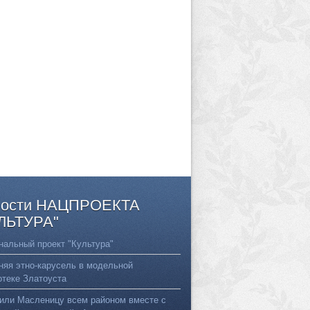
ости
НАЦПРОЕКТА
ЛЬТУРА"
нальный проект "Культура"
няя этно-карусель в модельной
отеке Златоуста
или Масленицу всем районом вместе с