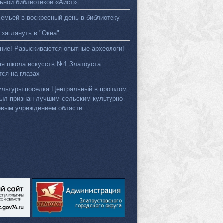
ьной библиотекой «Аист»
семьей в воскресный день в библиотеку
 заглянуть в "Окна"
ние! Разыскиваются опытные археологи!
ая школа искусств №1 Златоуста
тся на глазах
ультуры поселка Центральный в прошлом
был признан лучшим сельским культурно-
овым учреждением области