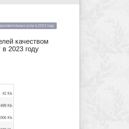
азовательных услуг в 2023 году
елей качеством
в 2023 году
42 Kb
499 Kb
7006 Kb