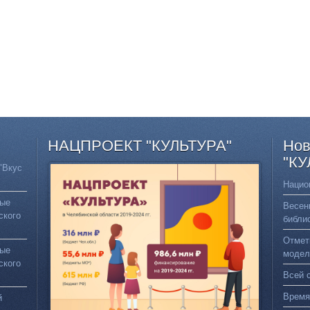
НАЦПРОЕКТ
"КУЛЬТУРА"
Нов
"КУ
"Вкус
Нацио
вые
Весен
ского
библи
Отмет
вые
модел
ского
Всей 
Время
й