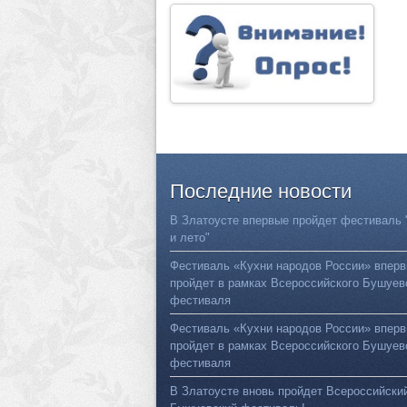
Последние
новости
В Златоусте впервые пройдет фестиваль 
и лето"
Фестиваль «Кухни народов России» впер
пройдет в рамках Всероссийского Бушуев
фестиваля
Фестиваль «Кухни народов России» впер
пройдет в рамках Всероссийского Бушуев
фестиваля
В Златоусте вновь пройдет Всероссийски