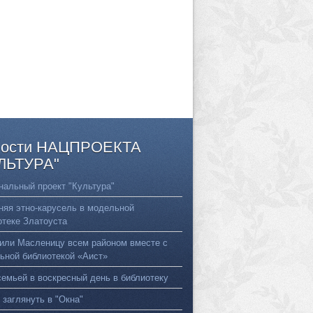
ости
НАЦПРОЕКТА
ЛЬТУРА"
нальный проект "Культура"
няя этно-карусель в модельной
отеке Златоуста
или Масленицу всем районом вместе с
ьной библиотекой «Аист»
семьей в воскресный день в библиотеку
 заглянуть в "Окна"