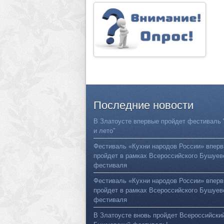
Последние
новости
В Златоусте впервые пройдет фестиваль 
и лето"
Фестиваль «Кухни народов России» впер
пройдет в рамках Всероссийского Бушуев
фестиваля
Фестиваль «Кухни народов России» впер
пройдет в рамках Всероссийского Бушуев
фестиваля
В Златоусте вновь пройдет Всероссийски