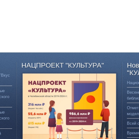
НАЦПРОЕКТ
"КУЛЬТУРА"
Нов
"КУ
"Вкус
Нацио
вые
Весен
ского
библи
Отмет
вые
модел
ского
Всей 
Время
й