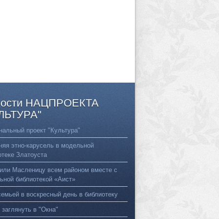
ости
НАЦПРОЕКТА
ЛЬТУРА"
нальный проект "Культура"
няя этно-карусель в модельной
отеке Златоуста
или Масленицу всем районом вместе с
ьной библиотекой «Аист»
семьей в воскресный день в библиотеку
 заглянуть в "Окна"