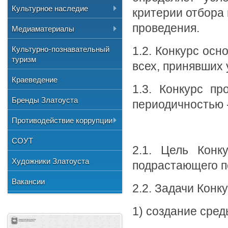
Общественные организации
и отдыха
№3"
Реестр
Культурное наследие
критерии отбора 
Учетная политика
Центр хозяйственного
Союз художников России
"Детская школа искусств №1"
Муниципальные задания
проведения.
Информация
Медиаматериалы
обслуживания
Национальные культурные
"Детская школа искусств №2"
центры
Перечень объектов
Аудио
Культурно-познавательный
1.2. Конкурс ос
культурного наследия
"Детская школа искусств №3"
туризм
Литературное объединение
всех, принявших 
Фото
"Мартен"
Нормативно-правовая база
Городской методический совет
Краеведение
Видео
Профсоюзная организация
1.3. Конкурс пр
Бренды Златоуста
периодичностью -
Противодействие коррупции
Документы
СОУТ
2.1. Цель Конк
Сведения о доходах
Художники Златоуста
подрастающего п
Методические рекомендации
Вакансии
2.2. Задачи Конку
Формы документов
1) создание сред