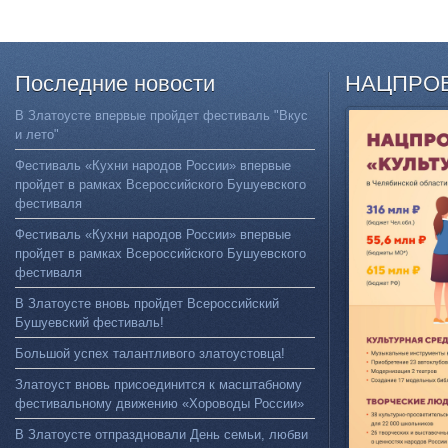
Последние
новости
НАЦПРО
В Златоусте впервые пройдет фестиваль "Вкус
и лето"
Фестиваль «Кухни народов России» впервые
пройдет в рамках Всероссийского Бушуевского
фестиваля
Фестиваль «Кухни народов России» впервые
пройдет в рамках Всероссийского Бушуевского
фестиваля
В Златоусте вновь пройдет Всероссийский
Бушуевский фестиваль!
Большой успех талантливого златоустовца!
Златоуст вновь присоединится к масштабному
фестивальному движению «Хороводы России»
В Златоусте отпраздновали День семьи, любви