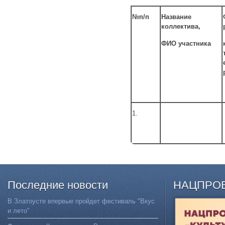
№п/п
Название
коллектива,
ФИО участника
1.
Последние
новости
НАЦПРО
В Златоусте впервые пройдет фестиваль "Вкус
и лето"