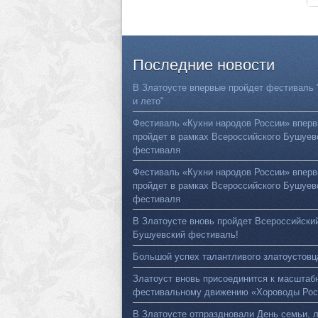
Последние
новости
В Златоусте впервые пройдет фестиваль 
и лето"
Фестиваль «Кухни народов России» впер
пройдет в рамках Всероссийского Бушуев
фестиваля
Фестиваль «Кухни народов России» впер
пройдет в рамках Всероссийского Бушуев
фестиваля
В Златоусте вновь пройдет Всероссийски
Бушуевский фестиваль!
Большой успех талантливого златоустовц
Златоуст вновь присоединится к масштаб
фестивальному движению «Хороводы Рос
В Златоусте отпраздновали День семьи, 