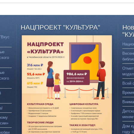
НАЦПРОЕКТ
"КУЛЬТУРА"
Нов
"КУ
"Вкус
Нацио
вые
Весен
ского
библи
Отмет
вые
модел
ского
Всей 
Время
й
Внима
а!
Детск
меняе
ному
сии»
Дом к
году 
любви