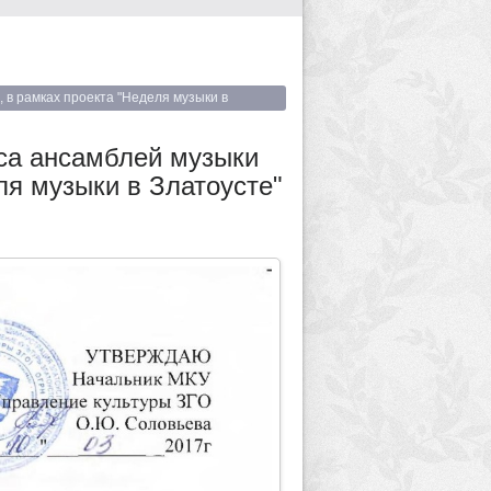
 в рамках проекта "Неделя музыки в
рса ансамблей музыки
ля музыки в Златоусте"