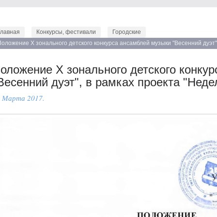
Главная
Конкурсы, фестивали
Городские
Положение Х зонального детского конкурса ансамблей музыки "Весенний дуэт",
Златоусте"
оложение Х зонального детского конку
Весенний дуэт", в рамках проекта "Неде
 Марта 2017.