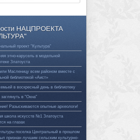
ости
НАЦПРОЕКТА
ЛЬТУРА"
нальный проект "Культура"
няя этно-карусель в модельной
отеке Златоуста
или Масленицу всем районом вместе с
ьной библиотекой «Аист»
семьей в воскресный день в библиотеку
 заглянуть в "Окна"
ние! Разыскиваются опытные археологи!
ая школа искусств №1 Златоуста
тся на глазах
ультуры поселка Центральный в прошлом
был признан лучшим сельским культурно-